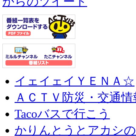
からのツイート
イェイェイＹＥＮＡ☆
ＡＣＴＶ防災・交通情
Tacoバスで行こう
かりんとうとアカシの