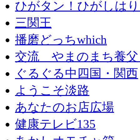
ひがタン！ひがしはり
三関王
播磨どっちwhich
交流 やまのまち養父
ぐるぐる中四国・関西
ようこそ淡路
あなたのお店広場
健康テレビ135