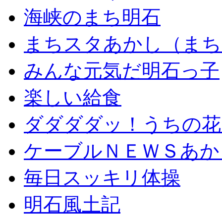
海峡のまち明石
まちスタあかし（まち
みんな元気だ明石っ子
楽しい給食
ダダダダッ！うちの花
ケーブルＮＥＷＳあか
毎日スッキリ体操
明石風土記