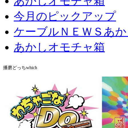
あかしオモチャ箱
今月のピックアップ
ケーブルＮＥＷＳあか
あかしオモチャ箱
播磨どっちwhich