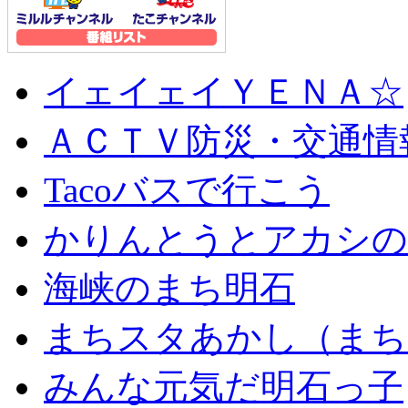
イェイェイＹＥＮＡ☆
ＡＣＴＶ防災・交通情
Tacoバスで行こう
かりんとうとアカシの
海峡のまち明石
まちスタあかし（まち
みんな元気だ明石っ子