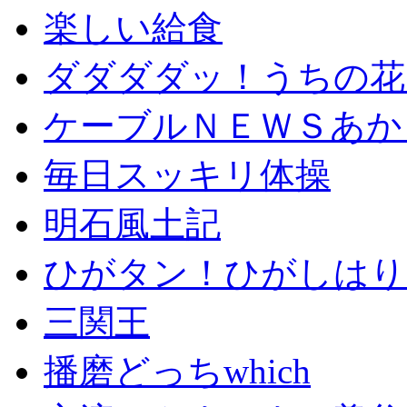
楽しい給食
ダダダダッ！うちの花
ケーブルＮＥＷＳあか
毎日スッキリ体操
明石風土記
ひがタン！ひがしはり
三関王
播磨どっちwhich