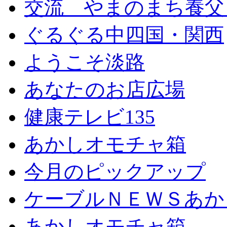
交流 やまのまち養父
ぐるぐる中四国・関西
ようこそ淡路
あなたのお店広場
健康テレビ135
あかしオモチャ箱
今月のピックアップ
ケーブルＮＥＷＳあか
あかしオモチャ箱