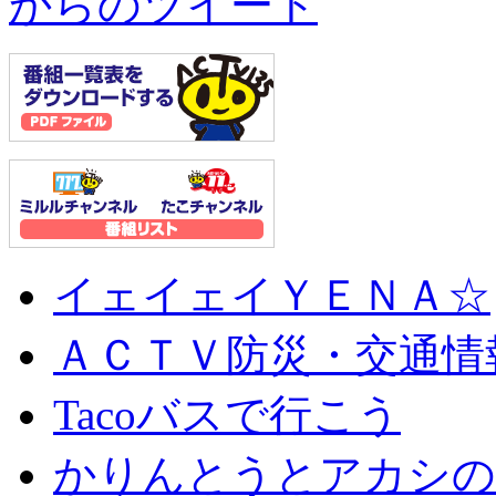
からのツイート
イェイェイＹＥＮＡ☆
ＡＣＴＶ防災・交通情
Tacoバスで行こう
かりんとうとアカシの