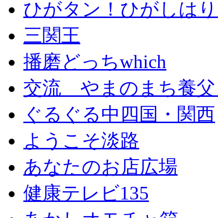
ひがタン！ひがしはり
三関王
播磨どっちwhich
交流 やまのまち養父
ぐるぐる中四国・関西
ようこそ淡路
あなたのお店広場
健康テレビ135