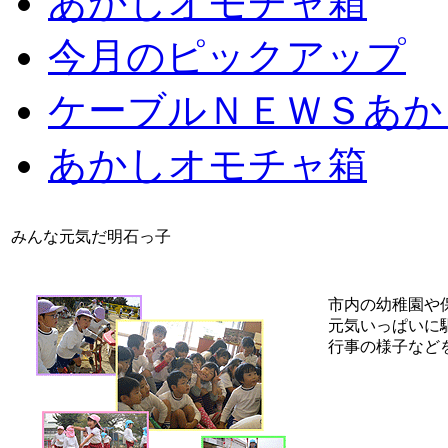
あかしオモチャ箱
今月のピックアップ
ケーブルＮＥＷＳあか
あかしオモチャ箱
みんな元気だ明石っ子
市内の幼稚園や
元気いっぱいに
行事の様子など