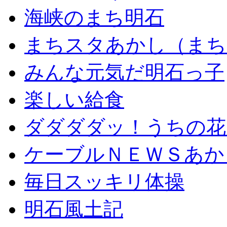
海峡のまち明石
まちスタあかし（まち
みんな元気だ明石っ子
楽しい給食
ダダダダッ！うちの花
ケーブルＮＥＷＳあか
毎日スッキリ体操
明石風土記