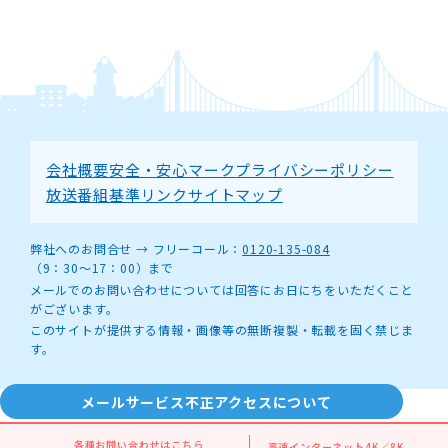
会社概要
安全・安心マーク
プライバシーポリシー
放送番組基準
リンク
サイトマップ
弊社へのお問合せ →
フリーコール：
0120-135-084
（9：30～17：00）まで
メールでのお問い合わせについては回答にお日にちをいただくこと
がございます。
このサイトが提供する情報・画像等の無断複製・転載を固く禁じま
す。
メールサービス不正アクセスについて
© AKASHI CableTV Co. All rights reserved.
各種お問い合わせは
こちら
高速インターネット
4K／8K